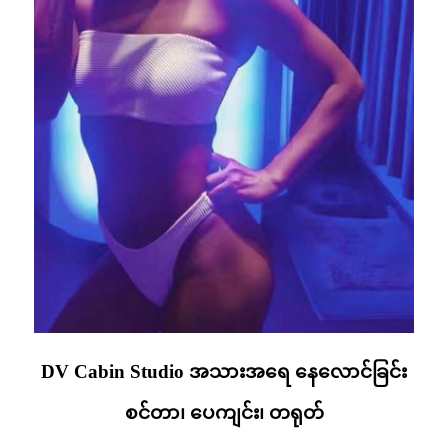
DV Cabin Studio အသားအရေ နေလောင်ခြင်း
စင်တာ၊ ပေကျင်း၊ တရုတ်