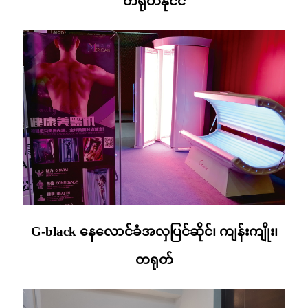
တရုတ်နိုင်ငံ
G-black နေလောင်ခံအလှပြင်ဆိုင်၊ ကျန်းကျိုး၊
တရုတ်