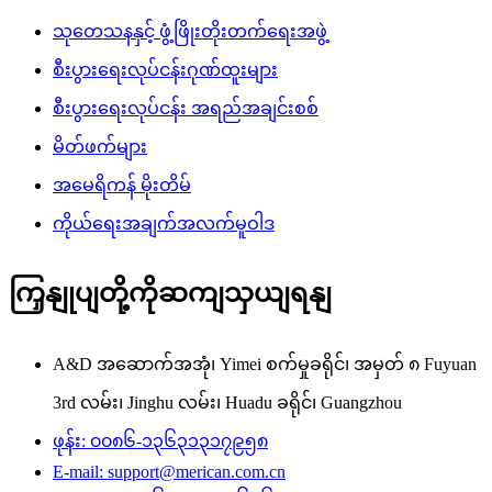
သုတေသနနှင့် ဖွံ့ဖြိုးတိုးတက်ရေးအဖွဲ့
စီးပွားရေးလုပ်ငန်းဂုဏ်ထူးများ
စီးပွားရေးလုပ်ငန်း အရည်အချင်းစစ်
မိတ်ဖက်များ
အမေရိကန် မိုးတိမ်
ကိုယ်ရေးအချက်အလက်မူဝါဒ
ကြှနျုပျတို့ကိုဆကျသှယျရနျ
A&D အဆောက်အအုံ၊ Yimei စက်မှုခရိုင်၊ အမှတ် ၈ Fuyuan
3rd လမ်း၊ Jinghu လမ်း၊ Huadu ခရိုင်၊ Guangzhou
ဖုန်း: ၀၀၈၆-၁၃၆၃၁၃၁၇၉၅၈
E-mail: support@merican.com.cn