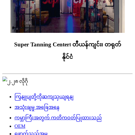
Super Tanning Center၊ တီယန်ကျင်း၊ တရုတ်
နိုင်ငံ
ကြှနျုပျတို့ကိုဆကျသှယျရနျ
အသုံးချမှု အခြေအနေ
ကမ္ဘာကြီးအတွက် ကတိကဝတ်ပြုထားသည်
OEM
ဖောက်သည်အမှု