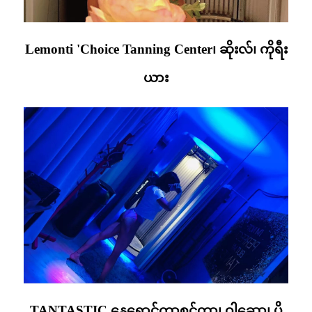
Lemonti 'Choice Tanning Center၊ ဆိုးလ်၊ ကိုရီး
ယား
TANTASTIC နေရောင်ကာစင်တာ၊ ဝါဆော၊ ပို