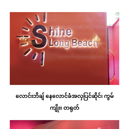
လောင်းဘိချ် နေလောင်ခံအလှပြင်ဆိုင်၊ ကွမ်
ကျိုး၊ တရုတ်