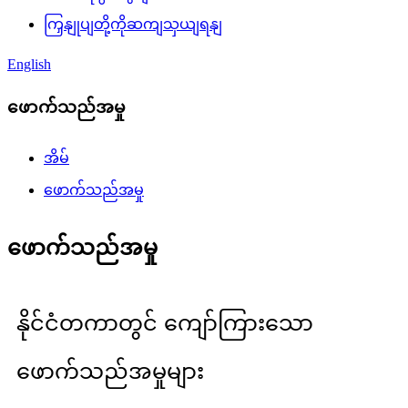
ကြှနျုပျတို့ကိုဆကျသှယျရနျ
English
ဖောက်သည်အမှု
အိမ်
ဖောက်သည်အမှု
ဖောက်သည်အမှု
နိုင်ငံတကာတွင် ကျော်ကြားသော
ဖောက်သည်အမှုများ