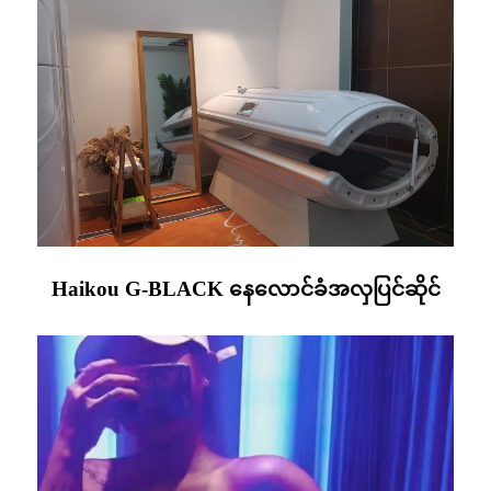
Haikou G-BLACK နေလောင်ခံအလှပြင်ဆိုင်