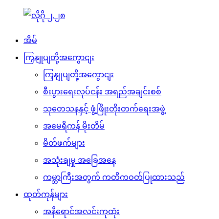
အိမ်
ကြှနျုပျတို့အကွောငျး
ကြှနျုပျတို့အကွောငျး
စီးပွားရေးလုပ်ငန်း အရည်အချင်းစစ်
သုတေသနနှင့် ဖွံ့ဖြိုးတိုးတက်ရေးအဖွဲ့
အမေရိကန် မိုးတိမ်
မိတ်ဖက်များ
အသုံးချမှု အခြေအနေ
ကမ္ဘာကြီးအတွက် ကတိကဝတ်ပြုထားသည်
ထုတ်ကုန်များ
အနီရောင်အလင်းကုထုံး