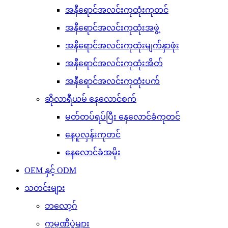
အနီရောင်အလင်းကုထုံးကုတင်
အနီရောင်အလင်းကုထုံးအဖွဲ့
အနီရောင်အလင်းကုထုံးမျက်နှာဖုံး
အနီရောင်အလင်းကုထုံးအိတ်
အနီရောင်အလင်းကုထုံးပက်
ဆိုလာရီယမ် နေလောင်စက်
မတ်တပ်ရပ်ပြီး နေလောင်ခံကုတင်
နေပူလှန်းကုတင်
နေလောင်ခံအမိုး
OEM နှင့် ODM
သတင်းများ
ဘလော့ဂ်
ကုမ္ပဏီပွဲများ