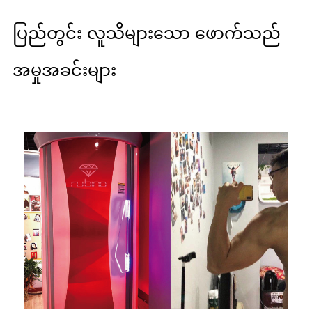
ပြည်တွင်း လူသိများသော ဖောက်သည်
အမှုအခင်းများ