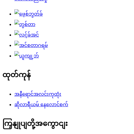
ထုတ်ကုန်
အနီရောင်အလင်းကုထုံး
ဆိုလာရီယမ် နေလောင်စက်
ကြှနျုပျတို့အကွောငျး