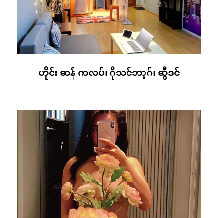
ဟိုင်း ဆန် ကလပ်၊ ဂိုသင်ဘာ့ဂ်၊ ဆွီဒင်