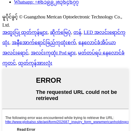
Whatsapp: +၈၆၁၉၉၂၈၃၆၄၆၇၇
မူပိုင်ခွင့် © Guangzhou Merican Optoelectronic Technology Co.,
Ltd.
အထူးပြု ထုတ်ကုန်များ
,
ဆိုက်မြေပုံ
,
တန်
,
LED အလင်းရောင်ကု
ထုံး
,
အနီအောက်ရောင်ခြည်ကုထုံးစက်
,
နေလောင်ခံအိပ်ယာ
အလင်းရောင်
,
အလင်းကုထုံး Pod များ
,
မတ်တပ်ရပ် နေလောင်ခံ
ကုတင်
,
ထုတ်ကုန်အားလုံး