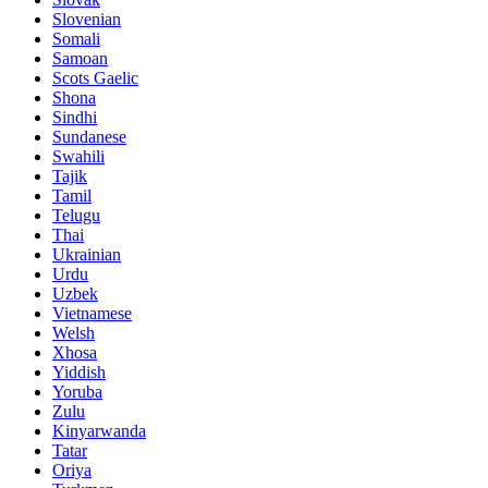
Slovenian
Somali
Samoan
Scots Gaelic
Shona
Sindhi
Sundanese
Swahili
Tajik
Tamil
Telugu
Thai
Ukrainian
Urdu
Uzbek
Vietnamese
Welsh
Xhosa
Yiddish
Yoruba
Zulu
Kinyarwanda
Tatar
Oriya