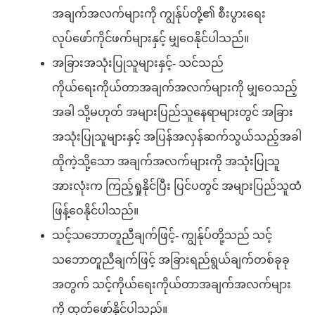
အချက်အလက်များကို ကျွန်ုပ်တို့၏ စီးပွားရေး
လုပ်ဖော်ကိုင်ဖက်များနှင့် မျှဝေနိုင်ပါသည်။
အခြားအသုံးပြုသူများနှင့်- သင်သည်
ကိုယ်ရေးကိုယ်တာအချက်အလက်များကို မျှဝေသည့်
အခါ သို့မဟုတ် အများပြည်သူနေရာများတွင် အခြား
အသုံးပြုသူများနှင့် အပြန်အလှန်ဆက်သွယ်သည့်အခါ
ထိုကဲ့သို့သော အချက်အလက်များကို အသုံးပြုသူ
အားလုံးက ကြည့်ရှုနိုင်ပြီး ပြင်ပတွင် အများပြည်သူထံ
ဖြန့်ဝေနိုင်ပါသည်။
သင့်သဘောတူညီချက်ဖြင့်- ကျွန်ုပ်တို့သည် သင့်
သဘောတူညီချက်ဖြင့် အခြားရည်ရွယ်ချက်တစ်ခုခု
အတွက် သင့်ကိုယ်ရေးကိုယ်တာအချက်အလက်များ
ကို ထုတ်ဖော်နိုင်ပါသည်။