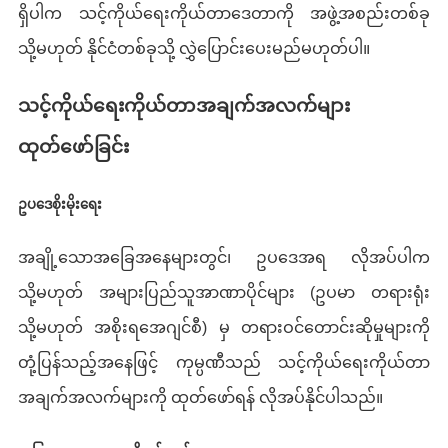
ရှိပါက သင့်ကိုယ်ရေးကိုယ်တာဒေတာကို အဖွဲ့အစည်းတစ်ခု
သို့မဟုတ် နိုင်ငံတစ်ခုသို့ လွှဲပြောင်းပေးမည်မဟုတ်ပါ။
သင့်ကိုယ်ရေးကိုယ်တာအချက်အလက်များ
ထုတ်ဖော်ခြင်း
ဥပဒေစိုးမိုးရေး
အချို့သောအခြေအနေများတွင်၊ ဥပဒေအရ လိုအပ်ပါက
သို့မဟုတ် အများပြည်သူအာဏာပိုင်များ (ဥပမာ တရားရုံး
သို့မဟုတ် အစိုးရအေဂျင်စီ) မှ တရားဝင်တောင်းဆိုမှုများကို
တုံ့ပြန်သည့်အနေဖြင့် ကုမ္ပဏီသည် သင့်ကိုယ်ရေးကိုယ်တာ
အချက်အလက်များကို ထုတ်ဖော်ရန် လိုအပ်နိုင်ပါသည်။