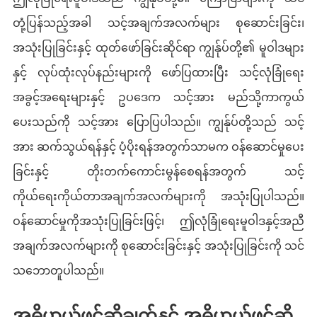
တုံ့ပြန်သည့်အခါ သင့်အချက်အလက်များ စုဆောင်းခြင်း၊
အသုံးပြုခြင်းနှင့် ထုတ်ဖော်ခြင်းဆိုင်ရာ ကျွန်ုပ်တို့၏ မူဝါဒများ
နှင့် လုပ်ထုံးလုပ်နည်းများကို ဖော်ပြထားပြီး သင့်လုံခြုံရေး
အခွင့်အရေးများနှင့် ဥပဒေက သင့်အား မည်သို့ကာကွယ်
ပေးသည်ကို သင့်အား ပြောပြပါသည်။ ကျွန်ုပ်တို့သည် သင့်
အား ဆက်သွယ်ရန်နှင့် ပံ့ပိုးရန်အတွက်သာမက ဝန်ဆောင်မှုပေး
ခြင်းနှင့် တိုးတက်ကောင်းမွန်စေရန်အတွက် သင့်
ကိုယ်ရေးကိုယ်တာအချက်အလက်များကို အသုံးပြုပါသည်။
ဝန်ဆောင်မှုကိုအသုံးပြုခြင်းဖြင့်၊ ဤလုံခြုံရေးမူဝါဒနှင့်အညီ
အချက်အလက်များကို စုဆောင်းခြင်းနှင့် အသုံးပြုခြင်းကို သင်
သဘောတူပါသည်။
အဓိပ္ပာယ်ဖွင့်ဆိုချက်နှင့် အဓိပ္ပာယ်ဖွင့်ဆို