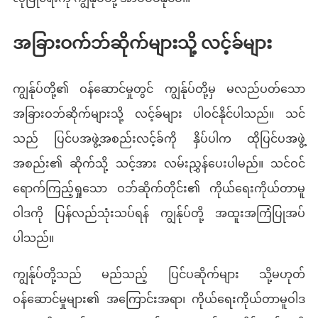
အခြားဝက်ဘ်ဆိုက်များသို့ လင့်ခ်များ
ကျွန်ုပ်တို့၏ ဝန်ဆောင်မှုတွင် ကျွန်ုပ်တို့မှ မလည်ပတ်သော
အခြားဝဘ်ဆိုက်များသို့ လင့်ခ်များ ပါဝင်နိုင်ပါသည်။ သင်
သည် ပြင်ပအဖွဲ့အစည်းလင့်ခ်ကို နှိပ်ပါက ထိုပြင်ပအဖွဲ့
အစည်း၏ ဆိုက်သို့ သင့်အား လမ်းညွှန်ပေးပါမည်။ သင်ဝင်
ရောက်ကြည့်ရှုသော ဝဘ်ဆိုက်တိုင်း၏ ကိုယ်ရေးကိုယ်တာမူ
ဝါဒကို ပြန်လည်သုံးသပ်ရန် ကျွန်ုပ်တို့ အထူးအကြံပြုအပ်
ပါသည်။
ကျွန်ုပ်တို့သည် မည်သည့် ပြင်ပဆိုက်များ သို့မဟုတ်
ဝန်ဆောင်မှုများ၏ အကြောင်းအရာ၊ ကိုယ်ရေးကိုယ်တာမူဝါဒ