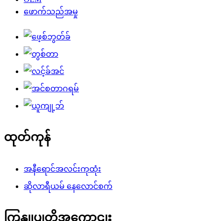
ဖောက်သည်အမှု
ထုတ်ကုန်
အနီရောင်အလင်းကုထုံး
ဆိုလာရီယမ် နေလောင်စက်
ကြှနျုပျတို့အကွောငျး