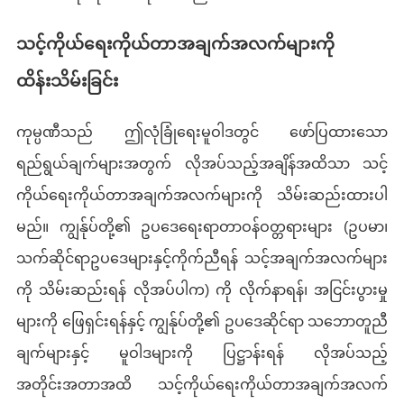
သင့်ကိုယ်ရေးကိုယ်တာအချက်အလက်များကို
ထိန်းသိမ်းခြင်း
ကုမ္ပဏီသည် ဤလုံခြုံရေးမူဝါဒတွင် ဖော်ပြထားသော
ရည်ရွယ်ချက်များအတွက် လိုအပ်သည့်အချိန်အထိသာ သင့်
ကိုယ်ရေးကိုယ်တာအချက်အလက်များကို သိမ်းဆည်းထားပါ
မည်။ ကျွန်ုပ်တို့၏ ဥပဒေရေးရာတာဝန်ဝတ္တရားများ (ဥပမာ၊
သက်ဆိုင်ရာဥပဒေများနှင့်ကိုက်ညီရန် သင့်အချက်အလက်များ
ကို သိမ်းဆည်းရန် လိုအပ်ပါက) ကို လိုက်နာရန်၊ အငြင်းပွားမှု
များကို ဖြေရှင်းရန်နှင့် ကျွန်ုပ်တို့၏ ဥပဒေဆိုင်ရာ သဘောတူညီ
ချက်များနှင့် မူဝါဒများကို ပြဋ္ဌာန်းရန် လိုအပ်သည့်
အတိုင်းအတာအထိ သင့်ကိုယ်ရေးကိုယ်တာအချက်အလက်