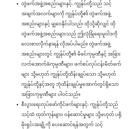
တွဲဖက်အဖွဲ့အစည်းများနှင့်- ကျွန်ုပ်တို့သည် သင့်
အချက်အလက်များကို ကျွန်ုပ်တို့၏ တွဲဖက်အဖွဲ့
အစည်းများနှင့် မျှဝေနိုင်ပါသည်၊ ထိုသို့ဆိုလျှင် ထို
တွဲဖက်အဖွဲ့အစည်းများသည် ဤလုံခြုံရေးမူဝါဒကို
လေးစားလိုက်နာရန် လိုအပ်ပါမည်။ တွဲဖက်အဖွဲ့
အစည်းများတွင် ကျွန်ုပ်တို့၏ မိခင်ကုမ္ပဏီနှင့် အခြား
လက်အောက်ခံကုမ္ပဏီများ၊ ဖက်စပ်လုပ်ငန်းမိတ်ဖက်
များ သို့မဟုတ် ကျွန်ုပ်တို့ထိန်းချုပ်သော သို့မဟုတ်
ကျွန်ုပ်တို့နှင့်အတူ ဘုံထိန်းချုပ်မှုအောက်တွင်ရှိသော
အခြားကုမ္ပဏီများ ပါဝင်သည်။
စီးပွားရေးလုပ်ဖော်ကိုင်ဖက်များနှင့်- ကျွန်ုပ်တို့သည်
သင့်ထံ ထုတ်ကုန်များ၊ ဝန်ဆောင်မှုများ သို့မဟုတ် ပရို
မိုးရှင်းအချို့ကို ပေးဆောင်ရန်အတွက် သင့်