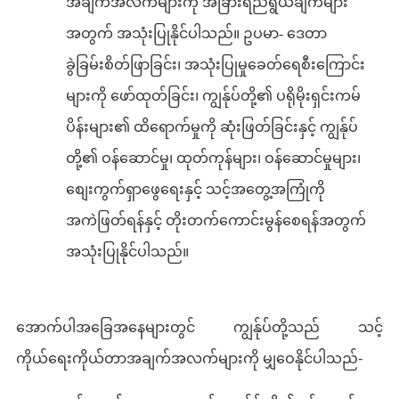
အချက်အလက်များကို အခြားရည်ရွယ်ချက်များ
အတွက် အသုံးပြုနိုင်ပါသည်။ ဥပမာ- ဒေတာ
ခွဲခြမ်းစိတ်ဖြာခြင်း၊ အသုံးပြုမှုခေတ်ရေစီးကြောင်း
များကို ဖော်ထုတ်ခြင်း၊ ကျွန်ုပ်တို့၏ ပရိုမိုးရှင်းကမ်
ပိန်းများ၏ ထိရောက်မှုကို ဆုံးဖြတ်ခြင်းနှင့် ကျွန်ုပ်
တို့၏ ဝန်ဆောင်မှု၊ ထုတ်ကုန်များ၊ ဝန်ဆောင်မှုများ၊
စျေးကွက်ရှာဖွေရေးနှင့် သင့်အတွေ့အကြုံကို
အကဲဖြတ်ရန်နှင့် တိုးတက်ကောင်းမွန်စေရန်အတွက်
အသုံးပြုနိုင်ပါသည်။
အောက်ပါအခြေအနေများတွင် ကျွန်ုပ်တို့သည် သင့်
ကိုယ်ရေးကိုယ်တာအချက်အလက်များကို မျှဝေနိုင်ပါသည်-