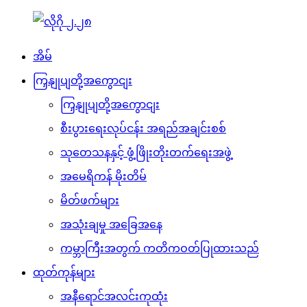
အိမ်
ကြှနျုပျတို့အကွောငျး
ကြှနျုပျတို့အကွောငျး
စီးပွားရေးလုပ်ငန်း အရည်အချင်းစစ်
သုတေသနနှင့် ဖွံ့ဖြိုးတိုးတက်ရေးအဖွဲ့
အမေရိကန် မိုးတိမ်
မိတ်ဖက်များ
အသုံးချမှု အခြေအနေ
ကမ္ဘာကြီးအတွက် ကတိကဝတ်ပြုထားသည်
ထုတ်ကုန်များ
အနီရောင်အလင်းကုထုံး