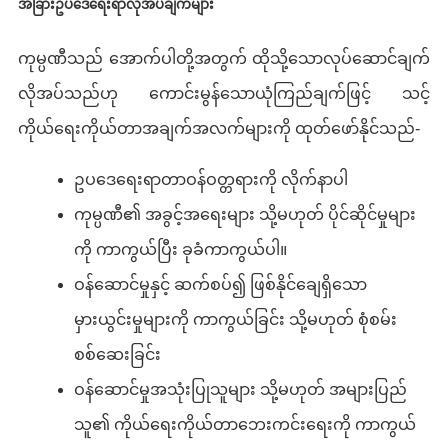
အခြားဥပဒေရေးရာလိုအပ်ချက်များ
ကုမ္ပဏီသည် အောက်ပါတို့အတွက် ထိုသို့သောလုပ်ဆောင်ချက်
လိုအပ်သည်ဟု ကောင်းမွန်သောယုံကြည်ချက်ဖြင့် သင့်
ကိုယ်ရေးကိုယ်တာအချက်အလက်များကို ထုတ်ဖော်နိုင်သည်-
ဥပဒေရေးရာတာဝန်ဝတ္တရားကို လိုက်နာပါ
ကုမ္ပဏီ၏ အခွင့်အရေးများ သို့မဟုတ် ပိုင်ဆိုင်မှုများ
ကို ကာကွယ်ပြီး ခုခံကာကွယ်ပါ။
ဝန်ဆောင်မှုနှင့် ဆက်စပ်၍ ဖြစ်နိုင်ချေရှိသော
မှားယွင်းမှုများကို ကာကွယ်ခြင်း သို့မဟုတ် စုံစမ်း
စစ်ဆေးခြင်း
ဝန်ဆောင်မှုအသုံးပြုသူများ သို့မဟုတ် အများပြည်
သူ၏ ကိုယ်ရေးကိုယ်တာဘေးကင်းရေးကို ကာကွယ်