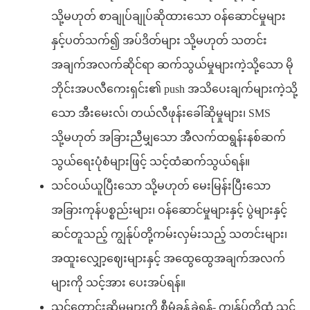
သို့မဟုတ် စာချုပ်ချုပ်ဆိုထားသော ဝန်ဆောင်မှုများ
နှင့်ပတ်သက်၍ အပ်ဒိတ်များ သို့မဟုတ် သတင်း
အချက်အလက်ဆိုင်ရာ ဆက်သွယ်မှုများကဲ့သို့သော မို
ဘိုင်းအပလီကေးရှင်း၏ push အသိပေးချက်များကဲ့သို့
သော အီးမေးလ်၊ တယ်လီဖုန်းခေါ်ဆိုမှုများ၊ SMS
သို့မဟုတ် အခြားညီမျှသော အီလက်ထရွန်းနစ်ဆက်
သွယ်ရေးပုံစံများဖြင့် သင့်ထံဆက်သွယ်ရန်။
သင်ဝယ်ယူပြီးသော သို့မဟုတ် မေးမြန်းပြီးသော
အခြားကုန်ပစ္စည်းများ၊ ဝန်ဆောင်မှုများနှင့် ပွဲများနှင့်
ဆင်တူသည့် ကျွန်ုပ်တို့ကမ်းလှမ်းသည့် သတင်းများ၊
အထူးလျှော့ဈေးများနှင့် အထွေထွေအချက်အလက်
များကို သင့်အား ပေးအပ်ရန်။
သင့်တောင်းဆိုမှုများကို စီမံခန့်ခွဲရန်- ကျွန်ုပ်တို့ထံ သင့်