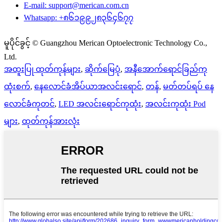
E-mail: support@merican.com.cn
Whatsapp: +၈၆၁၉၉၂၈၃၆၄၆၇၇
မူပိုင်ခွင့် © Guangzhou Merican Optoelectronic Technology Co.,
Ltd.
အထူးပြု ထုတ်ကုန်များ
,
ဆိုက်မြေပုံ
,
အနီအောက်ရောင်ခြည်ကု
ထုံးစက်
,
နေလောင်ခံအိပ်ယာအလင်းရောင်
,
တန်
,
မတ်တပ်ရပ် နေ
လောင်ခံကုတင်
,
LED အလင်းရောင်ကုထုံး
,
အလင်းကုထုံး Pod
များ
,
ထုတ်ကုန်အားလုံး