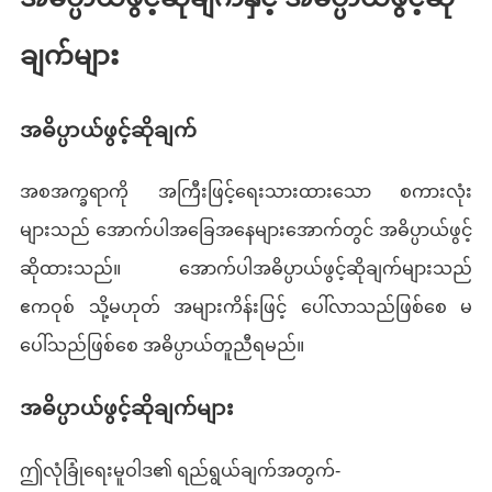
ချက်များ
အဓိပ္ပာယ်ဖွင့်ဆိုချက်
အစအက္ခရာကို အကြီးဖြင့်ရေးသားထားသော စကားလုံး
များသည် အောက်ပါအခြေအနေများအောက်တွင် အဓိပ္ပာယ်ဖွင့်
ဆိုထားသည်။ အောက်ပါအဓိပ္ပာယ်ဖွင့်ဆိုချက်များသည်
ဧကဝုစ် သို့မဟုတ် အများကိန်းဖြင့် ပေါ်လာသည်ဖြစ်စေ မ
ပေါ်သည်ဖြစ်စေ အဓိပ္ပာယ်တူညီရမည်။
အဓိပ္ပာယ်ဖွင့်ဆိုချက်များ
ဤလုံခြုံရေးမူဝါဒ၏ ရည်ရွယ်ချက်အတွက်-