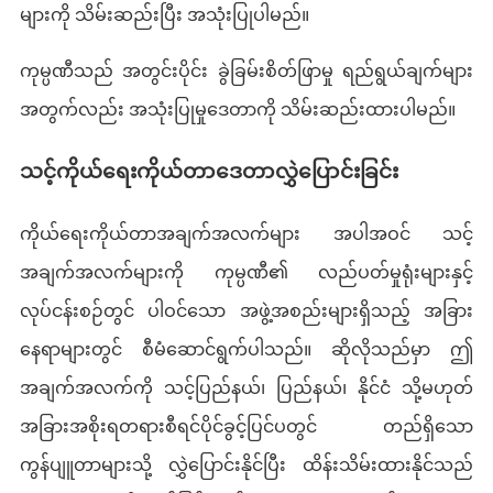
များကို သိမ်းဆည်းပြီး အသုံးပြုပါမည်။
ကုမ္ပဏီသည် အတွင်းပိုင်း ခွဲခြမ်းစိတ်ဖြာမှု ရည်ရွယ်ချက်များ
အတွက်လည်း အသုံးပြုမှုဒေတာကို သိမ်းဆည်းထားပါမည်။
သင့်ကိုယ်ရေးကိုယ်တာဒေတာလွှဲပြောင်းခြင်း
ကိုယ်ရေးကိုယ်တာအချက်အလက်များ အပါအဝင် သင့်
အချက်အလက်များကို ကုမ္ပဏီ၏ လည်ပတ်မှုရုံးများနှင့်
လုပ်ငန်းစဉ်တွင် ပါဝင်သော အဖွဲ့အစည်းများရှိသည့် အခြား
နေရာများတွင် စီမံဆောင်ရွက်ပါသည်။ ဆိုလိုသည်မှာ ဤ
အချက်အလက်ကို သင့်ပြည်နယ်၊ ပြည်နယ်၊ နိုင်ငံ သို့မဟုတ်
အခြားအစိုးရတရားစီရင်ပိုင်ခွင့်ပြင်ပတွင် တည်ရှိသော
ကွန်ပျူတာများသို့ လွှဲပြောင်းနိုင်ပြီး ထိန်းသိမ်းထားနိုင်သည်