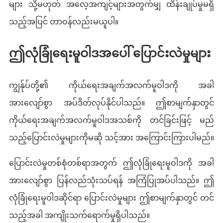
များ သို့မဟုတ် အလေ့အကျင့်များအတွက်မျှ ထိန်းချုပ်မှုမရှိ
သည့်အပြင် တာဝန်လည်းမယူပါ။
ဤလုံခြုံရေးမူဝါဒအပေါ် ပြောင်းလဲမှုများ
ကျွန်ုပ်တို့၏ ကိုယ်ရေးအချက်အလက်မူဝါဒကို အခါ
အားလျော်စွာ အပ်ဒိတ်လုပ်နိုင်ပါသည်။ ဤစာမျက်နှာတွင်
ကိုယ်ရေးအချက်အလက်မူဝါဒအသစ်ကို တင်ခြင်းဖြင့် မည်
သည့်ပြောင်းလဲမှုများကိုမဆို သင့်အား အကြောင်းကြားပါမည်။
ပြောင်းလဲမှုတစ်စုံတစ်ရာအတွက် ဤလုံခြုံရေးမူဝါဒကို အခါ
အားလျော်စွာ ပြန်လည်သုံးသပ်ရန် အကြံပြုအပ်ပါသည်။ ဤ
လုံခြုံရေးမူဝါဒဆိုင်ရာ ပြောင်းလဲမှုများ ဤစာမျက်နှာတွင် တင်
သည့်အခါ အကျိုးသက်ရောက်မှုရှိပါသည်။