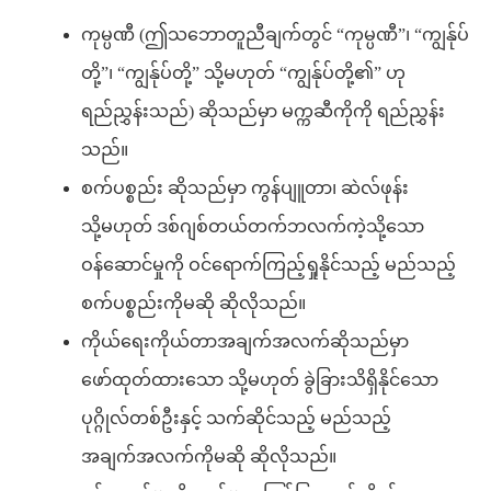
ကုမ္ပဏီ (ဤသဘောတူညီချက်တွင် “ကုမ္ပဏီ”၊ “ကျွန်ုပ်
တို့”၊ “ကျွန်ုပ်တို့” သို့မဟုတ် “ကျွန်ုပ်တို့၏” ဟု
ရည်ညွှန်းသည်) ဆိုသည်မှာ မက္ကဆီကိုကို ရည်ညွှန်း
သည်။
စက်ပစ္စည်း ဆိုသည်မှာ ကွန်ပျူတာ၊ ဆဲလ်ဖုန်း
သို့မဟုတ် ဒစ်ဂျစ်တယ်တက်ဘလက်ကဲ့သို့သော
ဝန်ဆောင်မှုကို ဝင်ရောက်ကြည့်ရှုနိုင်သည့် မည်သည့်
စက်ပစ္စည်းကိုမဆို ဆိုလိုသည်။
ကိုယ်ရေးကိုယ်တာအချက်အလက်ဆိုသည်မှာ
ဖော်ထုတ်ထားသော သို့မဟုတ် ခွဲခြားသိရှိနိုင်သော
ပုဂ္ဂိုလ်တစ်ဦးနှင့် သက်ဆိုင်သည့် မည်သည့်
အချက်အလက်ကိုမဆို ဆိုလိုသည်။