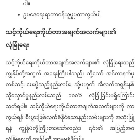
ပါ။
ဥပဒေရေးရာတာဝန်ယူမှုမှကာကွယ်ပါ
သင့်ကိုယ်ရေးကိုယ်တာအချက်အလက်များ၏
လုံခြုံရေး
သင့်ကိုယ်ရေးကိုယ်တာအချက်အလက်များ၏ လုံခြုံရေးသည်
ကျွန်ုပ်တို့အတွက် အရေးကြီးပါသည်၊ သို့သော် အင်တာနက်မှ
တစ်ဆင့် ပေးပို့သည့်နည်းလမ်း သို့မဟုတ် အီလက်ထရွန်းနစ်
သိုလှောင်မှုနည်းလမ်းသည် ၁၀၀% လုံခြုံခြင်းမရှိကြောင်း
သတိရပါ။ သင့်ကိုယ်ရေးကိုယ်တာအချက်အလက်များကို ကာ
ကွယ်ရန် စီးပွားဖြစ်လက်ခံနိုင်သောနည်းလမ်းများကို အသုံးပြု
ရန် ကျွန်ုပ်တို့ကြိုးစားသော်လည်း၊ ၎င်း၏ အပြည့်အဝ
လုံခြုံရေးကို ကျွန်ုပ်တို့ အာမမခံနိုင်ပါ။