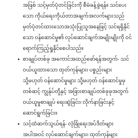
အဖြစ် သင့်မှတ်ပုံတင်ခြင်းကို စီမံခန့်ခွဲရန်။ သင်ပေး
သော ကိုယ်ရေးကိုယ်တာအချက်အလက်များသည်
မှတ်ပုံတင်ထားသောအသုံးပြုသူအနေဖြင့် သင်ရရှိနိုင်
သော ဝန်ဆောင်မှု၏ လုပ်ဆောင်ချက်အမျိုးမျိုးကို ဝင်
ရောက်ကြည့်ရှုနိုင်စေပါသည်။
စာချုပ်တစ်ခု အကောင်အထည်ဖော်ရန်အတွက်- သင်
ဝယ်ယူထားသော ထုတ်ကုန်များ၊ ပစ္စည်းများ
သို့မဟုတ် ဝန်ဆောင်မှုများ သို့မဟုတ် ဝန်ဆောင်မှုမှ
တစ်ဆင့် ကျွန်ုပ်တို့နှင့် အခြားစာချုပ်တစ်ခုခုအတွက်
ဝယ်ယူမှုစာချုပ် ရေးဆွဲခြင်း၊ လိုက်နာခြင်းနှင့်
ဆောင်ရွက်ခြင်း။
သင့်ထံဆက်သွယ်ရန်- လုံခြုံရေးအပ်ဒိတ်များ
အပါအဝင် လုပ်ဆောင်ချက်များ၊ ထုတ်ကုန်များ