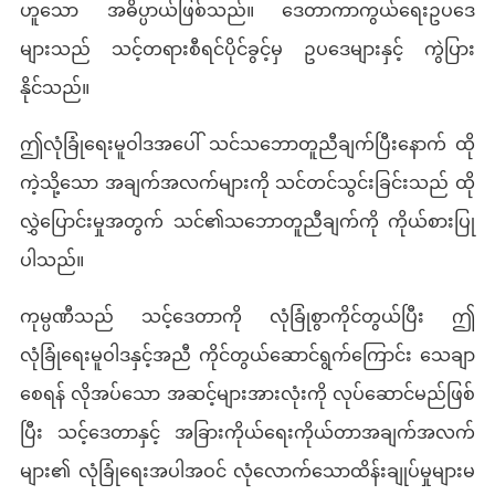
ဟူသော အဓိပ္ပာယ်ဖြစ်သည်။ ဒေတာကာကွယ်ရေးဥပဒေ
များသည် သင့်တရားစီရင်ပိုင်ခွင့်မှ ဥပဒေများနှင့် ကွဲပြား
နိုင်သည်။
ဤလုံခြုံရေးမူဝါဒအပေါ် သင်သဘောတူညီချက်ပြီးနောက် ထို
ကဲ့သို့သော အချက်အလက်များကို သင်တင်သွင်းခြင်းသည် ထို
လွှဲပြောင်းမှုအတွက် သင်၏သဘောတူညီချက်ကို ကိုယ်စားပြု
ပါသည်။
ကုမ္ပဏီသည် သင့်ဒေတာကို လုံခြုံစွာကိုင်တွယ်ပြီး ဤ
လုံခြုံရေးမူဝါဒနှင့်အညီ ကိုင်တွယ်ဆောင်ရွက်ကြောင်း သေချာ
စေရန် လိုအပ်သော အဆင့်များအားလုံးကို လုပ်ဆောင်မည်ဖြစ်
ပြီး သင့်ဒေတာနှင့် အခြားကိုယ်ရေးကိုယ်တာအချက်အလက်
များ၏ လုံခြုံရေးအပါအဝင် လုံလောက်သောထိန်းချုပ်မှုများမ