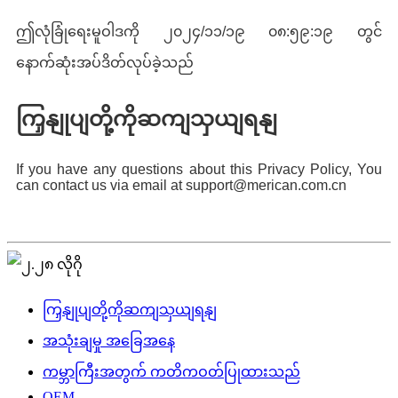
ဤလုံခြုံရေးမူဝါဒကို ၂၀၂၄/၁၁/၁၉ ၀၈:၅၉:၁၉ တွင်
နောက်ဆုံးအပ်ဒိတ်လုပ်ခဲ့သည်
ကြှနျုပျတို့ကိုဆကျသှယျရနျ
If you have any questions about this Privacy Policy, You
can contact us via email at support@merican.com.cn
ကြှနျုပျတို့ကိုဆကျသှယျရနျ
အသုံးချမှု အခြေအနေ
ကမ္ဘာကြီးအတွက် ကတိကဝတ်ပြုထားသည်
OEM