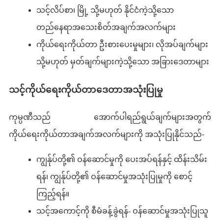
သင့်လိပ်စာ၊ မြို့ သို့မဟုတ် နိုင်ငံကဲ့သို့သော
တည်နေရာအသေးစိတ်အချက်အလက်များ
ကိုယ်ရေးကိုယ်တာ ဦးစားပေးမှုများ၊ လိုအပ်ချက်များ
သို့မဟုတ် မှတ်ချက်များကဲ့သို့သော အခြားဒေတာများ
သင့်ကိုယ်ရေးကိုယ်တာဒေတာအသုံးပြုမှု
ကုမ္ပဏီသည် အောက်ပါရည်ရွယ်ချက်များအတွက်
ကိုယ်ရေးကိုယ်တာအချက်အလက်များကို အသုံးပြုနိုင်သည်-
ကျွန်ုပ်တို့၏ ဝန်ဆောင်မှုကို ပေးအပ်ရန်နှင့် ထိန်းသိမ်း
ရန်၊ ကျွန်ုပ်တို့၏ ဝန်ဆောင်မှုအသုံးပြုမှုကို စောင့်
ကြည့်ရန်။
သင့်အကောင့်ကို စီမံခန့်ခွဲရန်- ဝန်ဆောင်မှုအသုံးပြုသူ