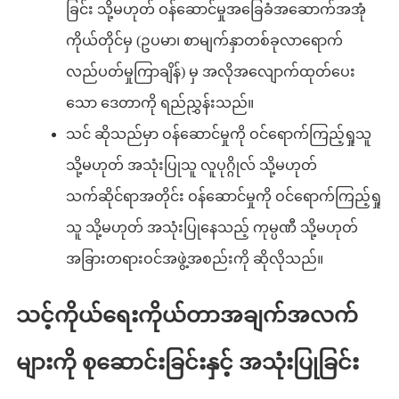
ခြင်း သို့မဟုတ် ဝန်ဆောင်မှုအခြေခံအဆောက်အအုံ
ကိုယ်တိုင်မှ (ဥပမာ၊ စာမျက်နှာတစ်ခုလာရောက်
လည်ပတ်မှုကြာချိန်) မှ အလိုအလျောက်ထုတ်ပေး
သော ဒေတာကို ရည်ညွှန်းသည်။
သင် ဆိုသည်မှာ ဝန်ဆောင်မှုကို ဝင်ရောက်ကြည့်ရှုသူ
သို့မဟုတ် အသုံးပြုသူ လူပုဂ္ဂိုလ် သို့မဟုတ်
သက်ဆိုင်ရာအတိုင်း ဝန်ဆောင်မှုကို ဝင်ရောက်ကြည့်ရှု
သူ သို့မဟုတ် အသုံးပြုနေသည့် ကုမ္ပဏီ သို့မဟုတ်
အခြားတရားဝင်အဖွဲ့အစည်းကို ဆိုလိုသည်။
သင့်ကိုယ်ရေးကိုယ်တာအချက်အလက်
များကို စုဆောင်းခြင်းနှင့် အသုံးပြုခြင်း