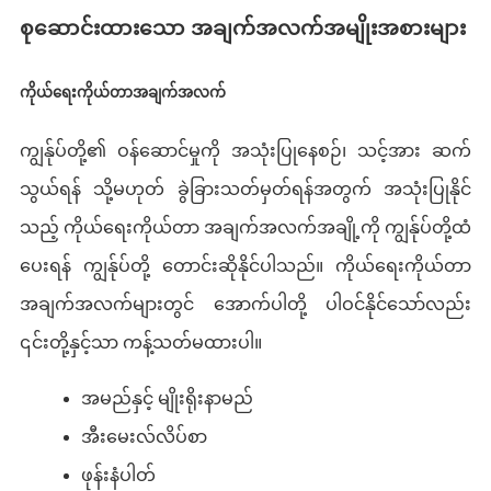
စုဆောင်းထားသော အချက်အလက်အမျိုးအစားများ
ကိုယ်ရေးကိုယ်တာအချက်အလက်
ကျွန်ုပ်တို့၏ ဝန်ဆောင်မှုကို အသုံးပြုနေစဉ်၊ သင့်အား ဆက်
သွယ်ရန် သို့မဟုတ် ခွဲခြားသတ်မှတ်ရန်အတွက် အသုံးပြုနိုင်
သည့် ကိုယ်ရေးကိုယ်တာ အချက်အလက်အချို့ကို ကျွန်ုပ်တို့ထံ
ပေးရန် ကျွန်ုပ်တို့ တောင်းဆိုနိုင်ပါသည်။ ကိုယ်ရေးကိုယ်တာ
အချက်အလက်များတွင် အောက်ပါတို့ ပါဝင်နိုင်သော်လည်း
၎င်းတို့နှင့်သာ ကန့်သတ်မထားပါ။
အမည်နှင့် မျိုးရိုးနာမည်
အီးမေးလ်လိပ်စာ
ဖုန်းနံပါတ်