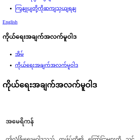
ကြှနျုပျတို့ကိုဆကျသှယျရနျ
English
ကိုယ်ရေးအချက်အလက်မူဝါဒ
အိမ်
ကိုယ်ရေးအချက်အလက်မူဝါဒ
ကိုယ်ရေးအချက်အလက်မူဝါဒ
အမေရိကန်
ဤလုံခြုံရေးမူဝါဒသည် ကျွန်ုပ်တို့၏ ကြော်ငြာများကို သင်