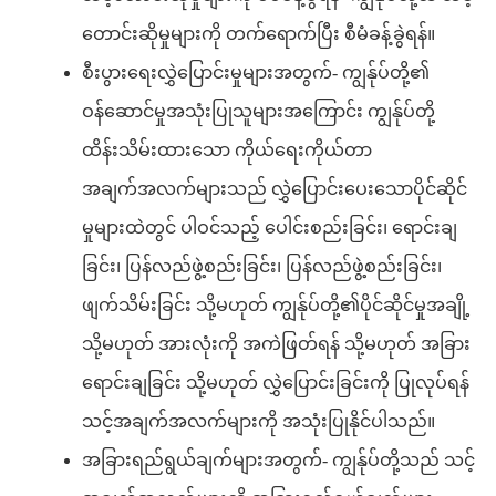
တောင်းဆိုမှုများကို တက်ရောက်ပြီး စီမံခန့်ခွဲရန်။
စီးပွားရေးလွှဲပြောင်းမှုများအတွက်- ကျွန်ုပ်တို့၏
ဝန်ဆောင်မှုအသုံးပြုသူများအကြောင်း ကျွန်ုပ်တို့
ထိန်းသိမ်းထားသော ကိုယ်ရေးကိုယ်တာ
အချက်အလက်များသည် လွှဲပြောင်းပေးသောပိုင်ဆိုင်
မှုများထဲတွင် ပါဝင်သည့် ပေါင်းစည်းခြင်း၊ ရောင်းချ
ခြင်း၊ ပြန်လည်ဖွဲ့စည်းခြင်း၊ ပြန်လည်ဖွဲ့စည်းခြင်း၊
ဖျက်သိမ်းခြင်း သို့မဟုတ် ကျွန်ုပ်တို့၏ပိုင်ဆိုင်မှုအချို့
သို့မဟုတ် အားလုံးကို အကဲဖြတ်ရန် သို့မဟုတ် အခြား
ရောင်းချခြင်း သို့မဟုတ် လွှဲပြောင်းခြင်းကို ပြုလုပ်ရန်
သင့်အချက်အလက်များကို အသုံးပြုနိုင်ပါသည်။
အခြားရည်ရွယ်ချက်များအတွက်- ကျွန်ုပ်တို့သည် သင့်