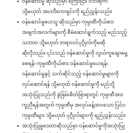
ဝန်ဆောင်မှု ဆိုသည်မှာ ကြော်ငြာ၊ ဝဘ်ဆိုက်
သို့မဟုတ် အပလီကေးရှင်းကို ရည်ညွှန်းသည်။
ဝန်ဆောင်မှုပေးသူ ဆိုသည်မှာ ကုမ္ပဏီကိုယ်စား
အချက်အလက်များကို စီမံဆောင်ရွက်သည့် မည်သည့်
သဘာဝ သို့မဟုတ် တရားဝင်ပုဂ္ဂိုလ်ကိုမဆို
ဆိုလိုသည်။ ၎င်းသည် ဝန်ဆောင်မှုကို လွယ်ကူချောမွေ့
စေရန်၊ ကုမ္ပဏီကိုယ်စား ဝန်ဆောင်မှုပေးရန်၊
ဝန်ဆောင်မှုနှင့် သက်ဆိုင်သည့် ဝန်ဆောင်မှုများကို
လုပ်ဆောင်ရန် သို့မဟုတ် ဝန်ဆောင်မှုကို မည်သို့
အသုံးပြုသည်ကို ခွဲခြမ်းစိတ်ဖြာရာတွင် ကုမ္ပဏီအား
ကူညီရန်အတွက် ကုမ္ပဏီမှ အလုပ်ခန့်ထားသော ပြင်ပ
ကုမ္ပဏီများ သို့မဟုတ် ပုဂ္ဂိုလ်များကို ရည်ညွှန်းသည်။
အသုံးပြုမှုဒေတာဆိုသည်မှာ ဝန်ဆောင်မှုကိုအသုံးပြု