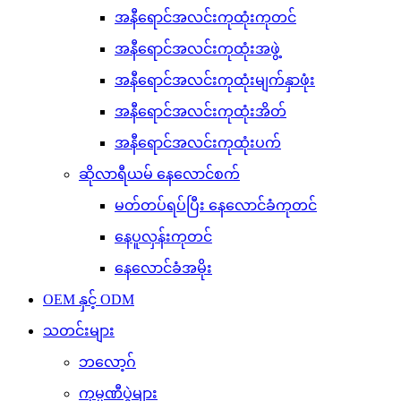
အနီရောင်အလင်းကုထုံးကုတင်
အနီရောင်အလင်းကုထုံးအဖွဲ့
အနီရောင်အလင်းကုထုံးမျက်နှာဖုံး
အနီရောင်အလင်းကုထုံးအိတ်
အနီရောင်အလင်းကုထုံးပက်
ဆိုလာရီယမ် နေလောင်စက်
မတ်တပ်ရပ်ပြီး နေလောင်ခံကုတင်
နေပူလှန်းကုတင်
နေလောင်ခံအမိုး
OEM နှင့် ODM
သတင်းများ
ဘလော့ဂ်
ကုမ္ပဏီပွဲများ