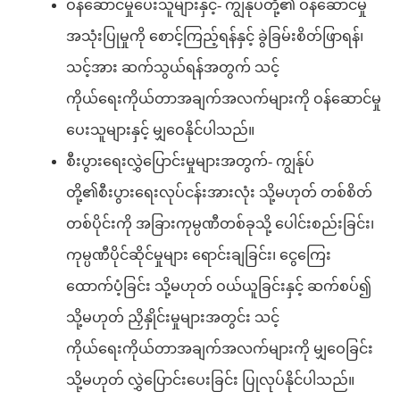
ဝန်ဆောင်မှုပေးသူများနှင့်- ကျွန်ုပ်တို့၏ ဝန်ဆောင်မှု
အသုံးပြုမှုကို စောင့်ကြည့်ရန်နှင့် ခွဲခြမ်းစိတ်ဖြာရန်၊
သင့်အား ဆက်သွယ်ရန်အတွက် သင့်
ကိုယ်ရေးကိုယ်တာအချက်အလက်များကို ဝန်ဆောင်မှု
ပေးသူများနှင့် မျှဝေနိုင်ပါသည်။
စီးပွားရေးလွှဲပြောင်းမှုများအတွက်- ကျွန်ုပ်
တို့၏စီးပွားရေးလုပ်ငန်းအားလုံး သို့မဟုတ် တစ်စိတ်
တစ်ပိုင်းကို အခြားကုမ္ပဏီတစ်ခုသို့ ပေါင်းစည်းခြင်း၊
ကုမ္ပဏီပိုင်ဆိုင်မှုများ ရောင်းချခြင်း၊ ငွေကြေး
ထောက်ပံ့ခြင်း သို့မဟုတ် ဝယ်ယူခြင်းနှင့် ဆက်စပ်၍
သို့မဟုတ် ညှိနှိုင်းမှုများအတွင်း သင့်
ကိုယ်ရေးကိုယ်တာအချက်အလက်များကို မျှဝေခြင်း
သို့မဟုတ် လွှဲပြောင်းပေးခြင်း ပြုလုပ်နိုင်ပါသည်။