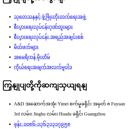
သုတေသနနှင့် ဖွံ့ဖြိုးတိုးတက်ရေးအဖွဲ့
စီးပွားရေးလုပ်ငန်းဂုဏ်ထူးများ
စီးပွားရေးလုပ်ငန်း အရည်အချင်းစစ်
မိတ်ဖက်များ
အမေရိကန် မိုးတိမ်
ကိုယ်ရေးအချက်အလက်မူဝါဒ
ကြှနျုပျတို့ကိုဆကျသှယျရနျ
A&D အဆောက်အအုံ၊ Yimei စက်မှုခရိုင်၊ အမှတ် ၈ Fuyuan
3rd လမ်း၊ Jinghu လမ်း၊ Huadu ခရိုင်၊ Guangzhou
ဖုန်း: ၀၀၈၆-၁၃၆၃၁၃၁၇၉၅၈